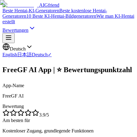
AIGfriend
Beste Hentai-KI-Generatoren
Beste kostenlose Hentai-
Generatoren
10 Beste KI-Hentai-Bildgeneratoren
Wie man KI-Hentai
erstellt
Bewertungen
Deutsch
English
日本語
Deutsch
✓
FreeGF AI App | ⭐ Bewertungspunktzahl
App-Name
FreeGF AI
Bewertung
3.9
/5
Am besten für
Kostenloser Zugang, grundlegende Funktionen