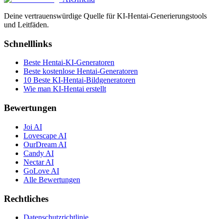
Deine vertrauenswürdige Quelle für KI-Hentai-Generierungstools
und Leitfäden.
Schnelllinks
Beste Hentai-KI-Generatoren
Beste kostenlose Hentai-Generatoren
10 Beste KI-Hentai-Bildgeneratoren
Wie man KI-Hentai erstellt
Bewertungen
Joi AI
Lovescape AI
OurDream AI
Candy AI
Nectar AI
GoLove AI
Alle Bewertungen
Rechtliches
Datenschutzrichtlinie