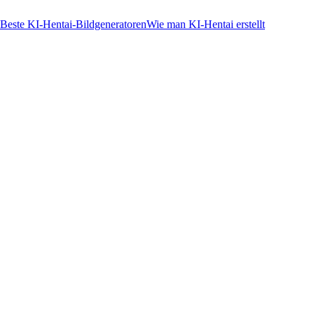
 Beste KI-Hentai-Bildgeneratoren
Wie man KI-Hentai erstellt