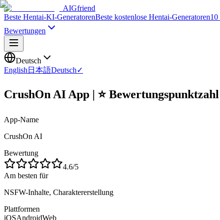
AIGfriend
Beste Hentai-KI-Generatoren
Beste kostenlose Hentai-Generatoren
10
Bewertungen
Deutsch
English
日本語
Deutsch
✓
CrushOn AI App | ⭐ Bewertungspunktzahl
App-Name
CrushOn AI
Bewertung
4.6
/5
Am besten für
NSFW-Inhalte, Charaktererstellung
Plattformen
iOS
Android
Web