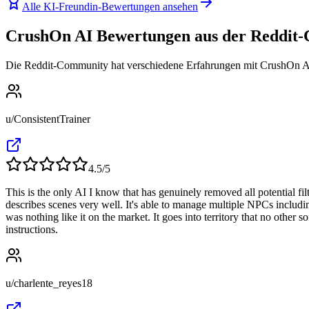
Alle KI-Freundin-Bewertungen ansehen
CrushOn AI Bewertungen aus der Reddit
Die Reddit-Community hat verschiedene Erfahrungen mit CrushOn AI 
u/ConsistentTrainer
4.5
/5
This is the only AI I know that has genuinely removed all potential filt
describes scenes very well. It's able to manage multiple NPCs including
was nothing like it on the market. It goes into territory that no other
instructions.
u/charlente_reyes18